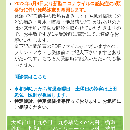
2023年5月8日より新型コロナウイルス感染症の5類
移行に伴い発熱診療を再開します。
発熱（37℃前半の微熱も含みます）や風邪症状（の
どの痛み・鼻水・咳痰・倦怠感など）がおありの方
は外来予約と簡単な問診を取らせていただきますの
で、お手数ですが1度受診前に電話にてご連絡をお
願いいたします。
※下記に問診票のPDFファイルがございますので、
プリントアウトし受診前にご記入下さいますとあり
がたいです。もちろん受診時に記入いただいても構
いません。
問診票はこちら
令和5年1月から毎週金曜日・土曜日の診察は上田
忠弘 医師が担当します
。
特定健診、特定保健指導行っております。お気軽に
ご相談ください。
大和郡山市九条町 九条駅近くの内科、循環
器科、小児科、リハビリテーション科、放射