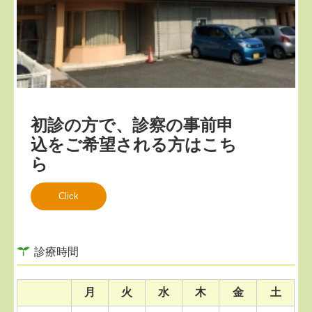
初診の方で、診察の事前申
込をご希望される方はこち
ら
Click
診療時間
月
火
水
木
金
土